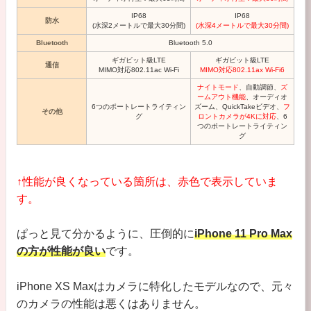
IP68
IP68
防水
(
水深
2メートルで最大30分間)
(
水深4
メートルで最大30分間)
Bluetooth
Bluetooth 5.0
ギガビット級LTE
ギガビット級LTE
通信
MIMO対応802.11ac Wi‑Fi
MIMO対応802.11ax Wi‑Fi6
ナイトモード
、自動調節、
ズ
ームアウト機能
、オーディオ
6つのポートレートライティン
ズーム、QuickTakeビデオ、
フ
その他
グ
ロントカメラが4Kに対応
、6
つのポートレートライティン
グ
↑性能が良くなっている箇所は、赤色で表示していま
す。
ぱっと見て分かるように、圧倒的に
iPhone 11 Pro Max
の方が性能が良い
です。
iPhone XS Maxはカメラに特化したモデルなので、元々
のカメラの性能は悪くはありません。