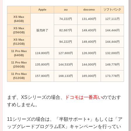
Apple
au
docomo
ソフトバンク
XS Max
74,222円
131,400円
127,111円
(64GB)
XS Max
販売終了
82,667円
‭149,400‬円
144,444円
(256GB)
XS Max
94,222円
‭149,400‬‬円
144,444円
(512GB)
11 Pro Max
119,800円
127,600円
126,000円
132,000円
(64GB)
11 Pro Max
135,800円
144,533円
144,000円
149,778円
(256GB)
11 Pro Max
157,800円
168,133円
165,000円
173,778円
(512GB)
まず、XSシリーズの場合、
ドコモは一番高い
のでおす
すめしません。
11シリーズの場合は、「半額サポート+」もしくは「ア
ップグレードプログラムEX」キャンペーンを行ってい