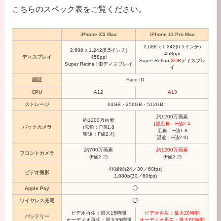
こちらのスペック表をご覧ください。
iPhone XS Max
iPhone 11 Pro Max
2,688 x 1,242(6.5インチ)
2,688 x 1,242(6.5インチ)
458ppi
ディスプレイ
458ppi
Super Retina
XDR
ディスプレ
Super Retina HD
ディスプレイ
イ
認証
Face ID
CPU
A12
A13
ストレージ
64GB・256GB・512GB
約1200万画素
約1200万画素
(
超広角：F値2.4
バックカメラ
(広角：F値1.8
広角：F値1.8
望遠：F値2.4)
望遠：F値2.0)
約700万画素
約1200万画素
フロントカメラ
(F値2.2)
(F値2.2)
4K撮影(24／30／60fps)
ビデオ撮影
1,080p(30／60fps)
Apple Pay
◯
ワイヤレス充電
◯
ビデオ再生：最大15時間
ビデオ再生：最大20時間
バッテリー
オーディオ再生：最大65時間
オーディオ再生：最大80時間