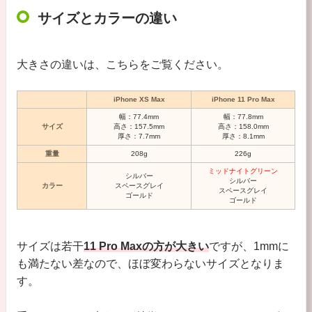
サイズとカラーの違い
大きさの違いは、こちらをご覧ください。
iPhone XS Max
iPhone 11 Pro Max
幅：77.4mm
幅：77.8mm
サイズ
高さ：157.5mm
高さ：158.0mm
厚さ：7.7mm
厚さ：8.1mm
重量
208g
226g
ミッドナイトグリーン
シルバー
シルバー
カラー
スペースグレイ
スペースグレイ
ゴールド
ゴールド
サイズは若干
11 Pro Maxの方が大きい
ですが、1mmに
も満たない差なので、ほぼ変わらないサイズとなりま
す。