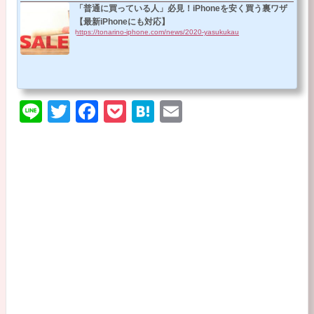
「普通に買っている人」必見！iPhoneを安く買う裏ワザ
【最新iPhoneにも対応】
https://tonarino-iphone.com/news/2020-yasukukau
Li
T
F
P
H
E
n
wi
a
o
at
m
e
tt
c
ck
e
ail
er
e
et
n
b
a
o
o
k