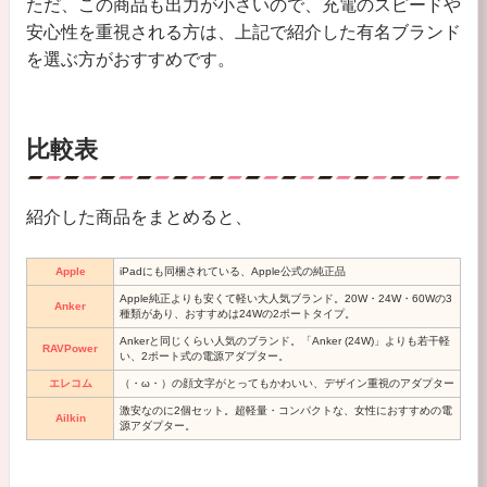
ただ、この商品も出力が小さいので、充電のスピードや
安心性を重視される方は、上記で紹介した有名ブランド
を選ぶ方がおすすめです。
比較表
紹介した商品をまとめると、
Apple
iPadにも同梱されている、Apple公式の純正品
Apple純正よりも安くて軽い大人気ブランド。20W・24W・60Wの3
Anker
種類があり、おすすめは24Wの2ポートタイプ。
Ankerと同じくらい人気のブランド。「Anker (24W)」よりも若干軽
RAVPower
い、2ポート式の電源アダプター。
エレコム
（・ω・）の顔文字がとってもかわいい、デザイン重視のアダプター
激安なのに2個セット。超軽量・コンパクトな、女性におすすめの電
Ailkin
源アダプター。