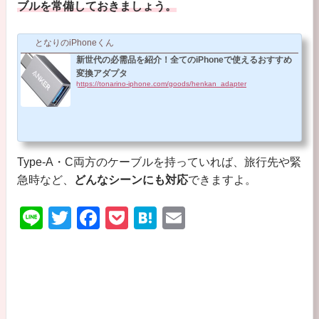
ブルを常備しておきましょう。
となりのiPhoneくん
新世代の必需品を紹介！全てのiPhoneで使えるおすすめ
変換アダプタ
https://tonarino-iphone.com/goods/henkan_adapter
Type-A・C両方のケーブルを持っていれば、旅行先や緊
急時など、
どんなシーンにも対応
できますよ。
Li
T
F
P
H
E
n
wi
a
o
at
m
e
tt
c
ck
e
ail
er
e
et
n
b
a