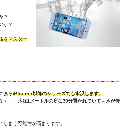
か？
のか？
法をマスター
のある
iPhone 7以降のシリーズでも水没します。
なく、「
水深1メートルの所に30分置かれていても水が侵
てしまう可能性が高まります。