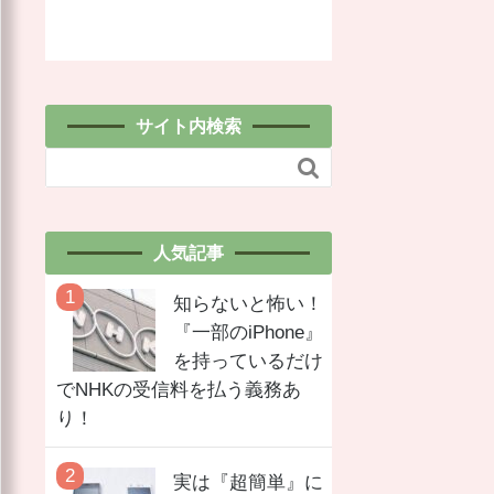
サイト内検索

人気記事
知らないと怖い！
『一部のiPhone』
を持っているだけ
でNHKの受信料を払う義務あ
り！
実は『超簡単』に