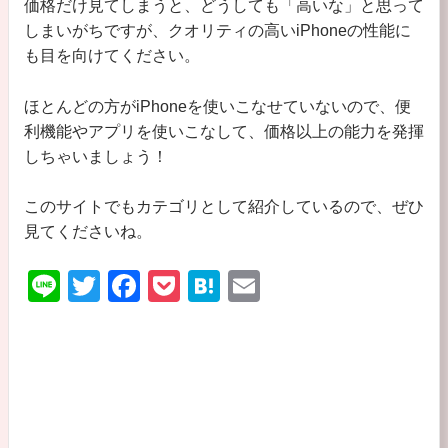
価格だけ見てしまうと、どうしても「高いな」と思って
しまいがちですが、クオリティの高いiPhoneの性能に
も目を向けてください。
ほとんどの方がiPhoneを使いこなせていないので、便
利機能やアプリを使いこなして、価格以上の能力を発揮
しちゃいましょう！
このサイトでもカテゴリとして紹介しているので、ぜひ
見てくださいね。
Li
T
F
P
H
E
n
wi
a
o
at
m
e
tt
c
ck
e
ail
er
e
et
n
b
a
o