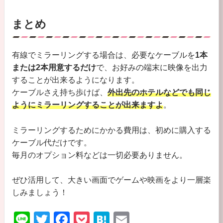
まとめ
有線でミラーリングする場合は、必要なケーブルを
1本
または2本用意するだけ
で、お好みの端末に映像を出力
することが出来るようになります。
ケーブルさえ持ち歩けば、
外出先のホテルなどでも同じ
ようにミラーリングすることが出来ますよ
。
ミラーリングするためにかかる費用は、初めに購入する
ケーブル代だけです。
毎月のオプション料などは一切必要ありません。
ぜひ活用して、大きい画面でゲームや映画をより一層楽
しみましょう！
Li
T
F
P
H
E