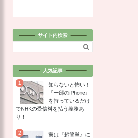
サイト内検索

人気記事
知らないと怖い！
『一部のiPhone』
を持っているだけ
でNHKの受信料を払う義務あ
り！
実は『超簡単』に