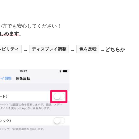
ない方でも安心してください！
楽しめます
。
シビリティ
→
ディスプレイ調整
→
色を反転
→
どちらか