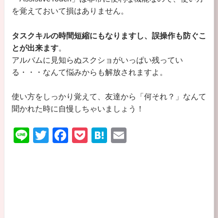
を覚えておいて損はありません。
タスクキルの時間短縮にもなりますし、誤操作も防ぐこ
とが出来ます
。
アルバムに見知らぬスクショがいっぱい残ってい
る・・・なんて悩みからも解放されますよ。
使い方をしっかり覚えて、友達から「何それ？」なんて
聞かれた時に自慢しちゃいましょう！
Li
T
F
P
H
E
n
wi
a
o
at
m
e
tt
c
ck
e
ail
er
e
et
n
b
a
o