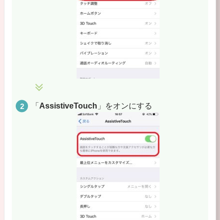
「
AssistiveTouch
」をオンにする