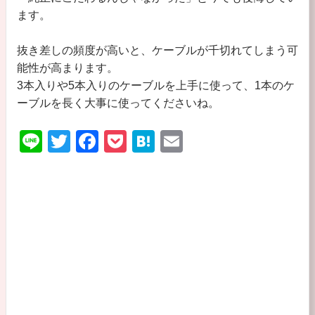
ます。
抜き差しの頻度が高いと、ケーブルが千切れてしまう可
能性が高まります。
3本入りや5本入りのケーブルを上手に使って、1本のケ
ーブルを長く大事に使ってくださいね。
Li
T
F
P
H
E
n
wi
a
o
at
m
e
tt
c
ck
e
ail
er
e
et
n
b
a
o
o
k